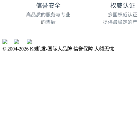
© 2004-
2026
K8凯发-国际大品牌 信誉保障 大额无忧