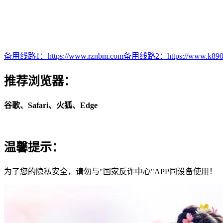
备用线路
1
：
https://www.rznbm.com
备用线路
2
：
https://www.k89
推荐浏览器：
谷歌、Safari、火狐、Edge
温馨提示：
为了您的隐私安全，请勿与"国家反诈中心"APP同设备使用！