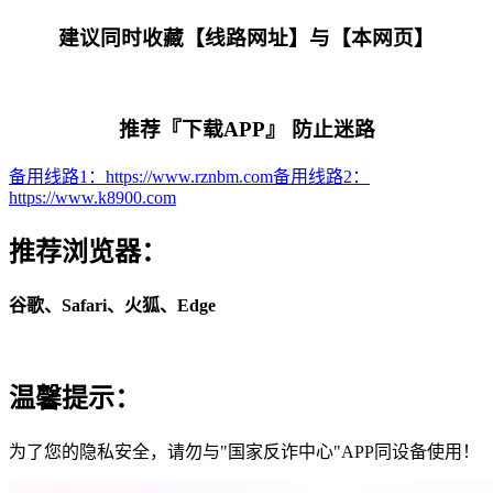
建议同时收藏【线路网址】与【本网页】
推荐『下载APP』 防止迷路
备用线路
1
：
https://www.rznbm.com
备用线路
2
：
https://www.k8900.com
推荐浏览器：
谷歌、Safari、火狐、Edge
温馨提示：
为了您的隐私安全，请勿与"国家反诈中心"APP同设备使用！