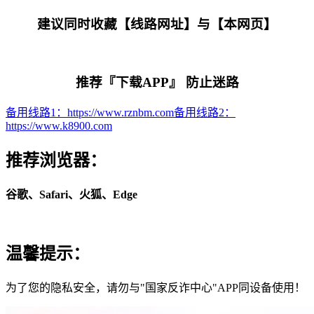
建议同时收藏【线路网址】与【本网页】
推荐『下载APP』 防止迷路
备用线路
1
：
https://www.rznbm.com
备用线路
2
：
https://www.k8900.com
推荐浏览器：
谷歌、Safari、火狐、Edge
温馨提示：
为了您的隐私安全，请勿与"国家反诈中心"APP同设备使用！