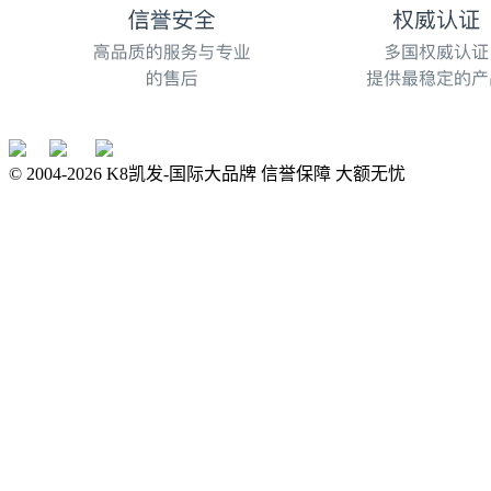
© 2004-
2026
K8凯发-国际大品牌 信誉保障 大额无忧