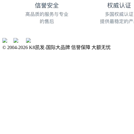
© 2004-
2026
K8凯发-国际大品牌 信誉保障 大额无忧