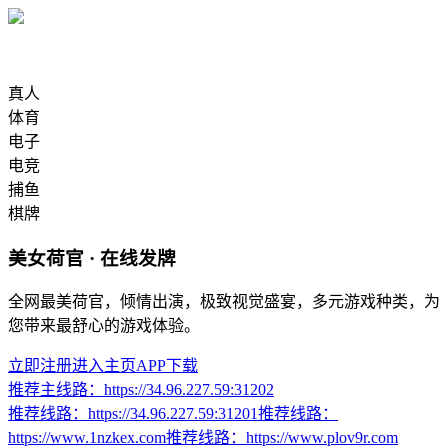
真人
体育
电子
电竞
捕鱼
棋牌
美女荷官 · 在线发牌
全网最美荷官，倾情出演，极致视觉盛宴，多元游戏种类，为
您带来最舒心的游戏体验。
立即注册
进入主页
APP下载
推荐主线路：
https://34.96.227.59:31202
推荐线路：
https://34.96.227.59:31201
推荐线路：
https://www.1nzkex.com
推荐线路：
https://www.plov9r.com