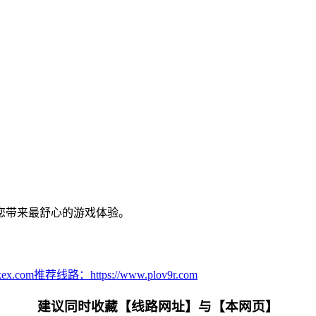
您带来最舒心的游戏体验。
kex.com
推荐线路：
https://www.plov9r.com
建议同时收藏【线路网址】与【本网页】