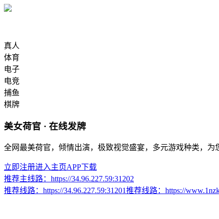
真人
体育
电子
电竞
捕鱼
棋牌
美女荷官 · 在线发牌
全网最美荷官，倾情出演，极致视觉盛宴，多元游戏种类，为
立即注册
进入主页
APP下载
推荐主线路：
https://34.96.227.59:31202
推荐线路：
https://34.96.227.59:31201
推荐线路：
https://www.1nz