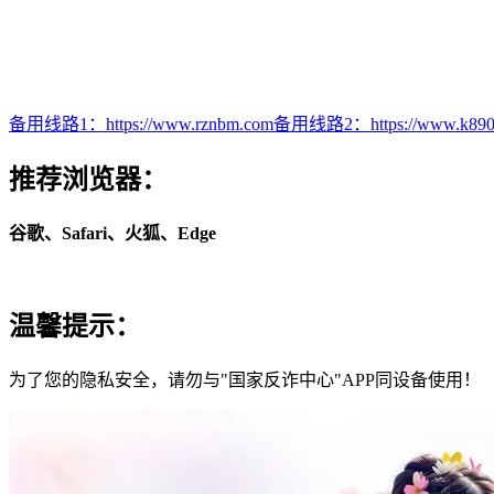
备用线路
1
：
https://www.rznbm.com
备用线路
2
：
https://www.k89
推荐浏览器：
谷歌、Safari、火狐、Edge
温馨提示：
为了您的隐私安全，请勿与"国家反诈中心"APP同设备使用！